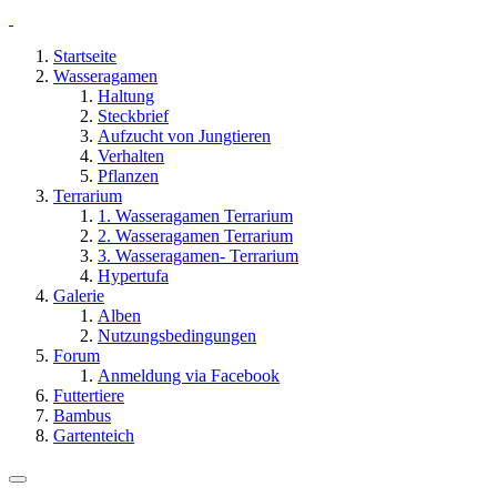
Startseite
Wasseragamen
Haltung
Steckbrief
Aufzucht von Jungtieren
Verhalten
Pflanzen
Terrarium
1. Wasseragamen Terrarium
2. Wasseragamen Terrarium
3. Wasseragamen- Terrarium
Hypertufa
Galerie
Alben
Nutzungsbedingungen
Forum
Anmeldung via Facebook
Futtertiere
Bambus
Gartenteich