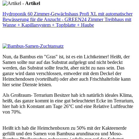
-
Artikel
Hydroponik 60 Zimmer-Gewächshaus Profi XL mit automatischer
Bewässerung für die Anzucht - GREEN24 Zimmer Treibhaus mit
Wanne + Kapillarsystem + Topfplatte + Haube
Nun, da Bambus ein "Gras" ist, ist es ein Lichtkeimer! Heißt, der
Samen sollte nur auf das Substrat aufgelegt und nicht bedeckt
werden, das Substrat sollte feucht, aber nicht zu nass sein. Das
ganze wird dann verschlossen, entweder mit dem Deckel der
Heimchendosen (vorteilhaft) oder aber auch Frischhaltefolie kann
hier seine Dienste leisten.
Als Großraum- Terrarium Besitzer hab ich natürlich ideales Klima,
heißt, das ganze kommt in eine gut beleuchtetet Ecke im Terrarium,
hier hab ich Konstant am Tage 26°C und eine Relative Luftfeuchte
von 70%.
Heißt ich hab die Heimchenboxen zu 50% mit der Kakteenerde
gefüllt und den Samen von Bambusa arundinacea und Moso-