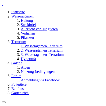
Startseite
Wasseragamen
Haltung
Steckbrief
Aufzucht von Jungtieren
Verhalten
Pflanzen
Terrarium
1. Wasseragamen Terrarium
2. Wasseragamen Terrarium
3. Wasseragamen- Terrarium
Hypertufa
Galerie
Alben
Nutzungsbedingungen
Forum
Anmeldung via Facebook
Futtertiere
Bambus
Gartenteich