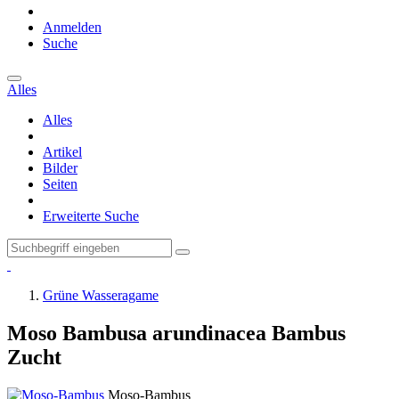
Anmelden
Suche
Alles
Alles
Artikel
Bilder
Seiten
Erweiterte Suche
Grüne Wasseragame
Moso Bambusa arundinacea Bambus
Zucht
Moso-Bambus