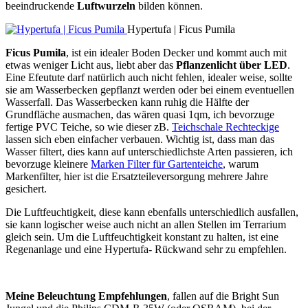
beeindruckende
Luftwurzeln
bilden können.
Hypertufa | Ficus Pumila
Ficus Pumila
, ist ein idealer Boden Decker und kommt auch mit
etwas weniger Licht aus, liebt aber das
Pflanzenlicht über LED
.
Eine Efeutute darf natürlich auch nicht fehlen, idealer weise, sollte
sie am Wasserbecken gepflanzt werden oder bei einem eventuellen
Wasserfall. Das Wasserbecken kann ruhig die Hälfte der
Grundfläche ausmachen, das wären quasi 1qm, ich bevorzuge
fertige PVC Teiche, so wie dieser zB.
Teichschale Rechteckige
lassen sich eben einfacher verbauen. Wichtig ist, dass man das
Wasser filtert, dies kann auf unterschiedlichste Arten passieren, ich
bevorzuge kleinere
Marken Filter für Gartenteiche
, warum
Markenfilter, hier ist die Ersatzteileversorgung mehrere Jahre
gesichert.
Die Luftfeuchtigkeit, diese kann ebenfalls unterschiedlich ausfallen,
sie kann logischer weise auch nicht an allen Stellen im Terrarium
gleich sein. Um die Luftfeuchtigkeit konstant zu halten, ist eine
Regenanlage und eine Hypertufa- Rückwand sehr zu empfehlen.
Meine Beleuchtung Empfehlungen
, fallen auf die Bright Sun