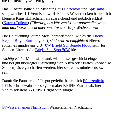
die Luftfeuchtigkeit sehr gut reguliert.
Das Substrat sollte eine Mischung aus
Gartentorf
und
Spielsand
sein, welches 1:1 Vermischt wird. Für das Wasserbecken haben sich
kleinere Kunststoffschalen als ausreichend und nützlich erklärt
(
Katzen Toilette
)
(Filterung des Wassers ist nur notwendig, wenn
man das Wasser nicht aller zwei bis drei Tage Wechseln will)
Die Beleuchtung, durch Metalldampflampen, wie es die
Lucky
Reptile Bright Sun Jungle
ist
, sind sehr zu empfehlen!
Hiervon
sollten es mindestens 2-3
70W Bright Sun Jungle Flood
sein, für
Sonnenplätze ist die
Bright Sun Spot 50W
ideal.
Wichtig ist der
Mindestabstand, wird dieser geschickt eingehalten
und bei gut überlegter Platzierung von Ästen oder Platos, können so
Sonnenplätze geschaffen werden, hier sollten es mindestens zwei
sein.
Damit die Fauna ebenfalls gut gedeiht, haben sich
Pflanzenlicht
LEDs
sehr bewährt, diese geben aber KEINE Wärme ab, hierfür
sind mindestens 2-3 70W Bright Sun Jungle
Wasseragamen Nachzucht