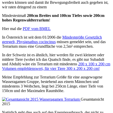
werden können und damit ihr Bewegungsfreiheit auch gegeben ist,
wir raten dringend zu einem
Mindestestmaß
200cm Breites und 100cm Tiefes sowie 200cm
hohes Regenwaldterrarium
!
Hier mal die
PDF vom BMEL
In Österreich ist seit dem 01/2006 die
Mindestgröße Gesetzlich
geregelt, Physignathus cocincinus
müssen gemeldet sein, und das
Terrarium muss eine Grundfläche von 2,5m² entsprechen.
In der Schweiz ist es ähnlich, hier werden für zwei kleinere oder
mittlere Tiere (wobei ich das Quatsch finde, es gibt nur Subadult
und Abdult) wäre ein Terrarium mit mindestens
200 x 100 x 200 cm
Volumen empfehlenswert, für vier Tiere 300 x 200 x 200 cm!
Meine Empfehlung zur Terrarium Größe für eine ausgewogene
Wasseragamen Gruppe, bestehend aus einem Männchen und
mindestens 3 Weibchen, liegt bei 250cm Länge, einer Tiefe von
150cm und der Maximalen Raumhöhe.
Gesamtansicht
2015
Natürlich geht dies auch auf den Energieverbrauch, der nicht zu