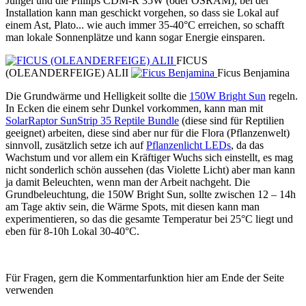
Jungel und die Philips CDM-R 35W (oder OSRAM), bei der
Installation kann man geschickt vorgehen, so dass sie Lokal auf
einem Ast, Plato... wie auch immer 35-40°C erreichen, so schafft
man lokale Sonnenplätze und kann sogar Energie einsparen.
FICUS
(OLEANDERFEIGE) ALII
Ficus Benjamina
Die Grundwärme und Helligkeit sollte die
150W Bright Sun
regeln.
In Ecken die einem sehr Dunkel vorkommen, kann man mit
SolarRaptor SunStrip 35 Reptile Bundle
(diese sind für Reptilien
geeignet) arbeiten, diese sind aber nur für die Flora (Pflanzenwelt)
sinnvoll, zusätzlich setze ich auf
Pflanzenlicht LEDs
, da das
Wachstum und vor allem ein Kräftiger Wuchs sich einstellt, es mag
nicht sonderlich schön aussehen (das Violette Licht) aber man kann
ja damit Beleuchten, wenn man der Arbeit nachgeht. Die
Grundbeleuchtung, die 150W Bright Sun, sollte zwischen 12 – 14h
am Tage aktiv sein, die Wärme Spots, mit diesen kann man
experimentieren, so das die gesamte Temperatur bei 25°C liegt und
eben für 8-10h Lokal 30-40°C.
Für Fragen, gern die Kommentarfunktion hier am Ende der Seite
verwenden