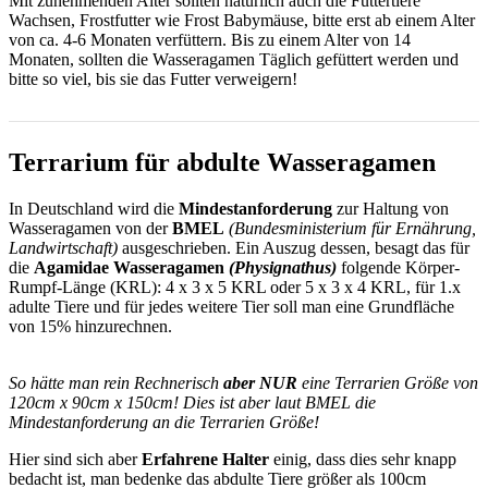
Mit zunehmenden Alter sollten natürlich auch die Futtertiere
Wachsen, Frostfutter wie Frost Babymäuse, bitte erst ab einem Alter
von ca. 4-6 Monaten verfüttern. Bis zu einem Alter von 14
Monaten, sollten die Wasseragamen Täglich gefüttert werden und
bitte so viel, bis sie das Futter verweigern!
Terrarium für abdulte Wasseragamen
In Deutschland wird die
Mindestanforderung
zur Haltung von
Wasseragamen von der
BMEL
(Bundesministerium für Ernährung,
Landwirtschaft)
ausgeschrieben. Ein Auszug dessen, besagt das für
die
Agamidae Wasseragamen
(Physignathus)
folgende Körper-
Rumpf-Länge (KRL): 4 x 3 x 5 KRL oder 5 x 3 x 4 KRL, für 1.x
adulte Tiere und für jedes weitere Tier soll man eine Grundfläche
von 15% hinzurechnen.
So hätte man rein Rechnerisch
aber NUR
eine Terrarien Größe von
120cm x 90cm x 150cm! Dies ist aber laut BMEL die
Mindestanforderung an die Terrarien Größe!
Hier sind sich aber
Erfahrene Halter
einig, dass dies sehr knapp
bedacht ist, man bedenke das abdulte Tiere größer als 100cm