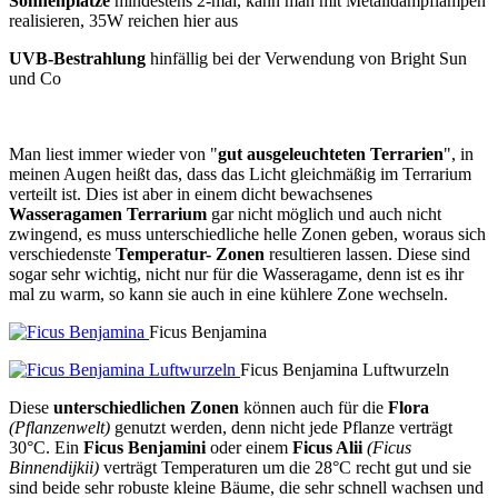
Sonnenplatze
mindestens 2-mal, kann man mit Metalldampflampen
realisieren, 35W reichen hier aus
UVB-Bestrahlung
hinfällig bei der Verwendung von Bright Sun
und Co
Man liest immer wieder von "
gut ausgeleuchteten Terrarien
", in
meinen Augen heißt das, dass das Licht gleichmäßig im Terrarium
verteilt ist. Dies ist aber in einem dicht bewachsenes
Wasseragamen Terrarium
gar nicht möglich und auch nicht
zwingend, es muss unterschiedliche helle Zonen geben, woraus sich
verschiedenste
Temperatur- Zonen
resultieren lassen. Diese sind
sogar sehr wichtig, nicht nur für die Wasseragame, denn ist es ihr
mal zu warm, so kann sie auch in eine kühlere Zone wechseln.
Ficus Benjamina
Ficus Benjamina Luftwurzeln
Diese
unterschiedlichen Zonen
können auch für die
Flora
(Pflanzenwelt)
genutzt werden, denn nicht jede Pflanze verträgt
30°C. Ein
Ficus Benjamini
oder einem
Ficus Alii
(Ficus
Binnendijkii)
verträgt Temperaturen um die 28°C recht gut und sie
sind beide sehr robuste kleine Bäume, die sehr schnell wachsen und