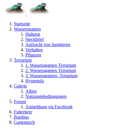
Startseite
Wasseragamen
Haltung
Steckbrief
Aufzucht von Jungtieren
Verhalten
Pflanzen
Terrarium
1. Wasseragamen Terrarium
2. Wasseragamen Terrarium
3. Wasseragamen- Terrarium
Hypertufa
Galerie
Alben
Nutzungsbedingungen
Forum
Anmeldung via Facebook
Futtertiere
Bambus
Gartenteich