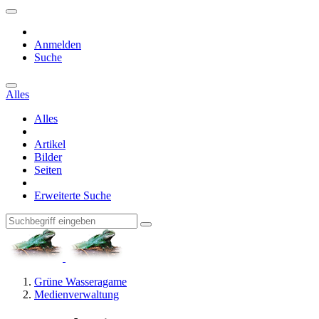
Anmelden
Suche
Alles
Alles
Artikel
Bilder
Seiten
Erweiterte Suche
Grüne Wasseragame
Medienverwaltung