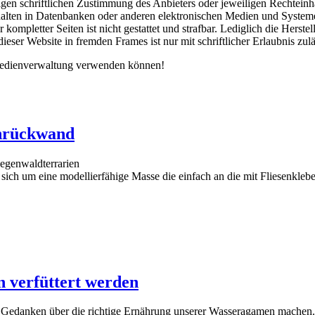
gen schriftlichen Zustimmung des Anbieters oder jeweiligen Rechteinhab
lten in Datenbanken oder anderen elektronischen Medien und Systemen.
r kompletter Seiten ist nicht gestattet und strafbar. Lediglich die Her
eser Website in fremden Frames ist nur mit schriftlicher Erlaubnis zulä
 Medienverwaltung verwenden können!
enrückwand
Regenwaldterrarien
 sich um eine modellierfähige Masse die einfach an die mit Fliesenkl
 verfüttert werden
h Gedanken über die richtige Ernährung unserer Wasseragamen machen.