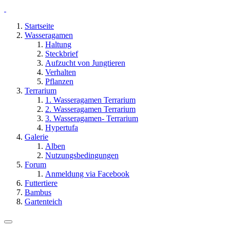
Startseite
Wasseragamen
Haltung
Steckbrief
Aufzucht von Jungtieren
Verhalten
Pflanzen
Terrarium
1. Wasseragamen Terrarium
2. Wasseragamen Terrarium
3. Wasseragamen- Terrarium
Hypertufa
Galerie
Alben
Nutzungsbedingungen
Forum
Anmeldung via Facebook
Futtertiere
Bambus
Gartenteich