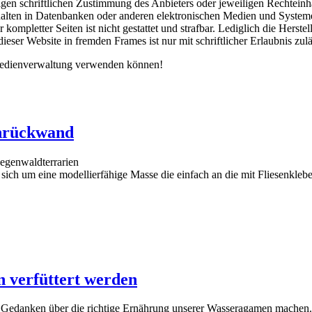
gen schriftlichen Zustimmung des Anbieters oder jeweiligen Rechteinhab
lten in Datenbanken oder anderen elektronischen Medien und Systemen.
r kompletter Seiten ist nicht gestattet und strafbar. Lediglich die Her
eser Website in fremden Frames ist nur mit schriftlicher Erlaubnis zulä
 Medienverwaltung verwenden können!
enrückwand
Regenwaldterrarien
 sich um eine modellierfähige Masse die einfach an die mit Fliesenkl
 verfüttert werden
h Gedanken über die richtige Ernährung unserer Wasseragamen machen.