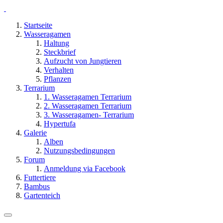
Startseite
Wasseragamen
Haltung
Steckbrief
Aufzucht von Jungtieren
Verhalten
Pflanzen
Terrarium
1. Wasseragamen Terrarium
2. Wasseragamen Terrarium
3. Wasseragamen- Terrarium
Hypertufa
Galerie
Alben
Nutzungsbedingungen
Forum
Anmeldung via Facebook
Futtertiere
Bambus
Gartenteich