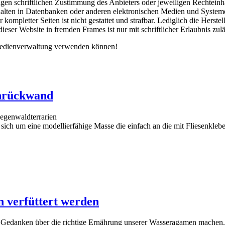
gen schriftlichen Zustimmung des Anbieters oder jeweiligen Rechteinhab
lten in Datenbanken oder anderen elektronischen Medien und Systemen.
r kompletter Seiten ist nicht gestattet und strafbar. Lediglich die Her
eser Website in fremden Frames ist nur mit schriftlicher Erlaubnis zulä
 Medienverwaltung verwenden können!
enrückwand
Regenwaldterrarien
 sich um eine modellierfähige Masse die einfach an die mit Fliesenkl
 verfüttert werden
h Gedanken über die richtige Ernährung unserer Wasseragamen machen.