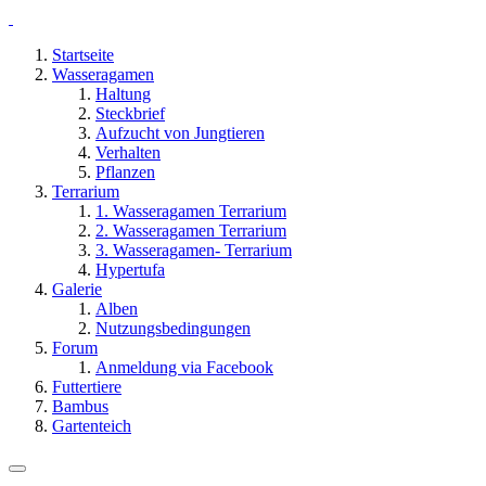
Startseite
Wasseragamen
Haltung
Steckbrief
Aufzucht von Jungtieren
Verhalten
Pflanzen
Terrarium
1. Wasseragamen Terrarium
2. Wasseragamen Terrarium
3. Wasseragamen- Terrarium
Hypertufa
Galerie
Alben
Nutzungsbedingungen
Forum
Anmeldung via Facebook
Futtertiere
Bambus
Gartenteich