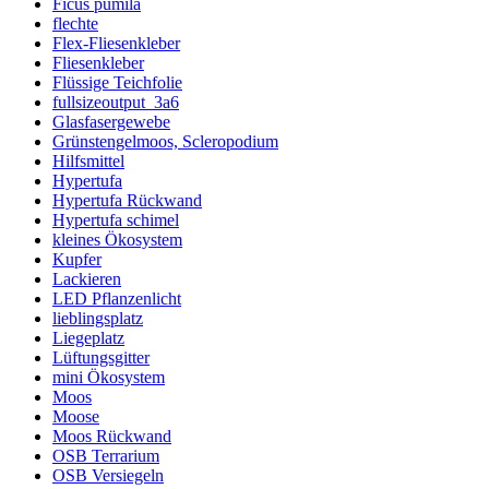
Ficus pumila
flechte
Flex-Fliesenkleber
Fliesenkleber
Flüssige Teichfolie
fullsizeoutput_3a6
Glasfasergewebe
Grünstengelmoos, Scleropodium
Hilfsmittel
Hypertufa
Hypertufa Rückwand
Hypertufa schimel
kleines Ökosystem
Kupfer
Lackieren
LED Pflanzenlicht
lieblingsplatz
Liegeplatz
Lüftungsgitter
mini Ökosystem
Moos
Moose
Moos Rückwand
OSB Terrarium
OSB Versiegeln