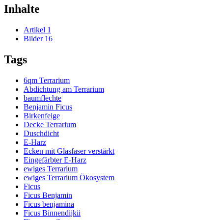
Inhalte
Artikel
1
Bilder
16
Tags
6qm Terrarium
Abdichtung am Terrarium
baumflechte
Benjamin Ficus
Birkenfeige
Decke Terrarium
Duschdicht
E-Harz
Ecken mit Glasfaser verstärkt
Eingefärbter E-Harz
ewiges Terrarium
ewiges Terrarium Ökosystem
Ficus
Ficus Benjamin
Ficus benjamina
Ficus Binnendijkii