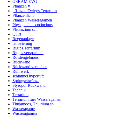
OSRAM EVG
Pflanzen #
pflanzen Ewiges Terrarium
Pflanzenlicht
Pflanzen Wasseragamen
Physignathus cocincinus
Pleurozium sch
Quirl
Regenanlage
renovierung
Rigips Terrarium
Rigips verspachtelt
Rotstengelmoos,
Rückwand
Rückwand verkleben
Rührwerk
schimmel hypertufa
Springschwänze
Styropor Rückwand
Technik
Terrarium
Terrarium fuer Wasseragamen
Thujamoos, Thuidium sp.
Wasseragame
Wasseragamen