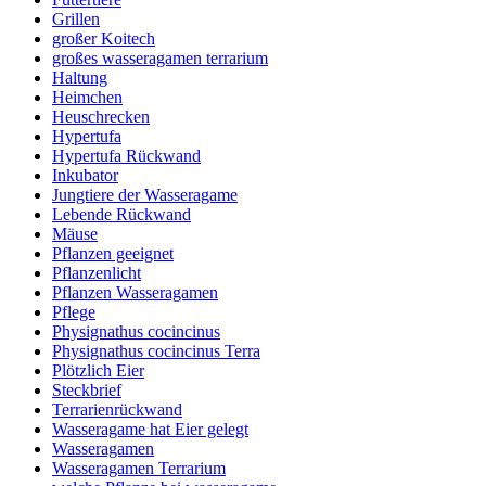
Grillen
großer Koitech
großes wasseragamen terrarium
Haltung
Heimchen
Heuschrecken
Hypertufa
Hypertufa Rückwand
Inkubator
Jungtiere der Wasseragame
Lebende Rückwand
Mäuse
Pflanzen geeignet
Pflanzenlicht
Pflanzen Wasseragamen
Pflege
Physignathus cocincinus
Physignathus cocincinus Terra
Plötzlich Eier
Steckbrief
Terrarienrückwand
Wasseragame hat Eier gelegt
Wasseragamen
Wasseragamen Terrarium