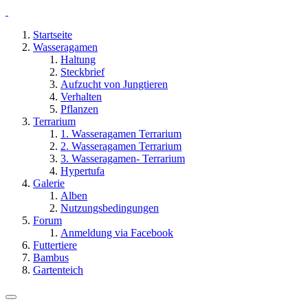
Startseite
Wasseragamen
Haltung
Steckbrief
Aufzucht von Jungtieren
Verhalten
Pflanzen
Terrarium
1. Wasseragamen Terrarium
2. Wasseragamen Terrarium
3. Wasseragamen- Terrarium
Hypertufa
Galerie
Alben
Nutzungsbedingungen
Forum
Anmeldung via Facebook
Futtertiere
Bambus
Gartenteich