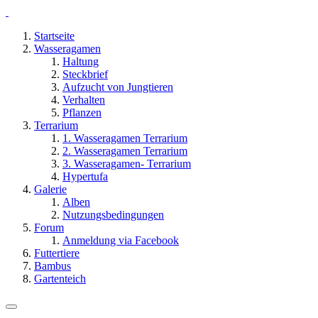
Startseite
Wasseragamen
Haltung
Steckbrief
Aufzucht von Jungtieren
Verhalten
Pflanzen
Terrarium
1. Wasseragamen Terrarium
2. Wasseragamen Terrarium
3. Wasseragamen- Terrarium
Hypertufa
Galerie
Alben
Nutzungsbedingungen
Forum
Anmeldung via Facebook
Futtertiere
Bambus
Gartenteich