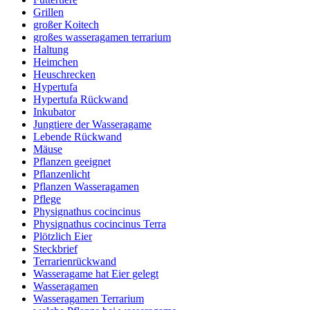
Grillen
großer Koitech
großes wasseragamen terrarium
Haltung
Heimchen
Heuschrecken
Hypertufa
Hypertufa Rückwand
Inkubator
Jungtiere der Wasseragame
Lebende Rückwand
Mäuse
Pflanzen geeignet
Pflanzenlicht
Pflanzen Wasseragamen
Pflege
Physignathus cocincinus
Physignathus cocincinus Terra
Plötzlich Eier
Steckbrief
Terrarienrückwand
Wasseragame hat Eier gelegt
Wasseragamen
Wasseragamen Terrarium